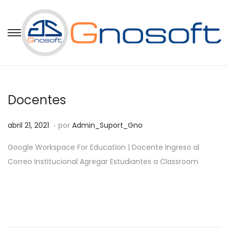
Docentes
.
P
a
abril 21, 2021
por
Admin_Suport_Gno
u
b
Google Workspace For Education | Docente Ingreso al
b
r
Correo Institucional Agregar Estudiantes a Classroom
l
i
i
l
c
2
a
1
d
,