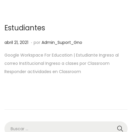
o
2
e
0
l
2
Estudiantes
1
.
P
e
abril 21, 2021
por
Admin_Suport_Gno
u
n
Google Workspace For Education | Estudiante Ingreso al
b
e
correo Institucional Ingreso a clases por Classroom
l
r
Responder actividades en Classroom
i
o
c
8
a
,
d
2
o
0
e
2
l
2