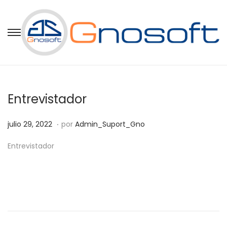
Entrevistador
.
P
j
julio 29, 2022
por
Admin_Suport_Gno
u
u
Entrevistador
b
l
l
i
i
o
c
2
a
9
d
,