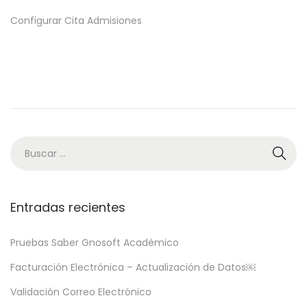
u
u
Configurar Cita Admisiones
b
l
l
i
i
o
c
2
a
9
d
,
o
2
e
0
l
2
2
Entradas recientes
Pruebas Saber Gnosoft Académico
Facturación Electrónica – Actualización de Datos￼
Validación Correo Electrónico