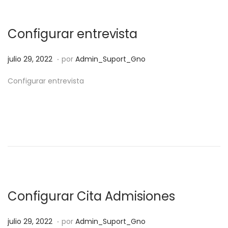
o
2
e
0
Configurar entrevista
l
2
2
.
P
j
julio 29, 2022
por
Admin_Suport_Gno
u
u
Configurar entrevista
b
l
l
i
i
o
c
2
a
9
d
,
o
2
e
0
Configurar Cita Admisiones
l
2
2
.
P
j
julio 29, 2022
por
Admin_Suport_Gno