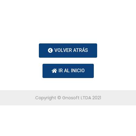
VOLVER ATRÁS
IR AL INICIO
Copyright © Gnosoft LTDA 2021